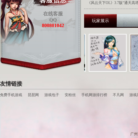
《风云天下OL》3.7版“通天高
在线客服
QQ
玩家展示
800801042
友情链接
免费手机游戏
琵琶网
游戏包子
安粉丝
手机网游排行榜
不凡网
游戏
广州