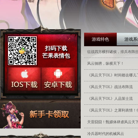
游戏特色
游戏系
扫码下载
征战四方横扫诸侯，排兵布阵
芒果表情包
风云驰骋，纵横天下！
《风云天下OL》时间都去哪儿
《风云天下OL》战法布阵流
《风云天下OL》人品策士流
《风云天下OL》之犀利表情！
天雷囧囧！甄嬛体肆虐风云天
冷兵器时代的机械风云