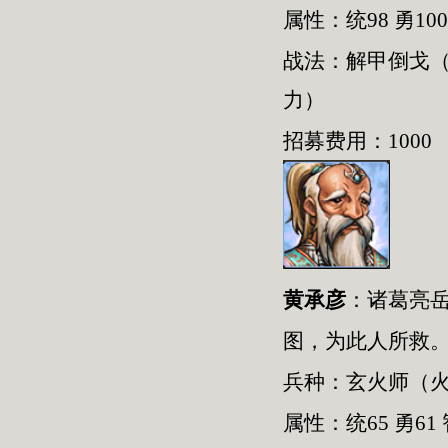
属性：统98 勇100
战法：解甲倒戈
力）
招募费用：1000
黄承彦
：
诸葛亮
图，为此人所救
兵种：
玄火师
（
属性：统
65
勇
61