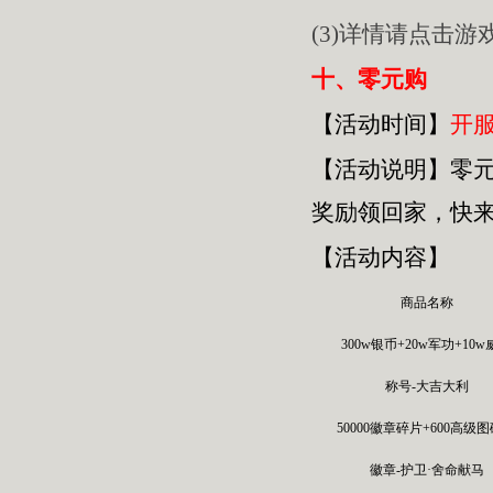
(3)详情请点击
十、零元购
【活动时间】
开服
【活动
说明
】
零
奖励领回家，快
【活动内容】
商品名称
300w银币+20w军功+10
称号-大吉大利
50000徽章碎片+600高级
徽章-护卫·舍命献马