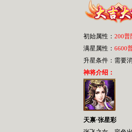
初始属性：
200
满星属性：
6600
升星条件：需要
神将介绍：
天禀·张星彩