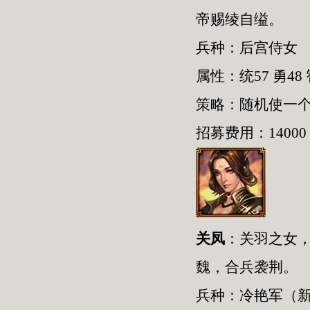
帝赐绫自缢。
兵种：后宫侍女
属性：统57 勇48 
策略：随机使一
招募费用：14000
关凤
：关羽之女，
魏，合兵袭荆。
兵种：冷艳军（