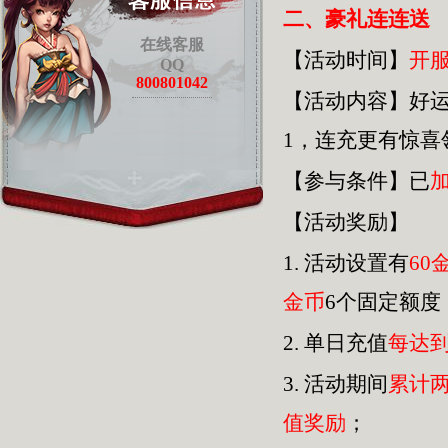
二、豪礼连连送
在线客服
【活动时间】
开
QQ
800801042
【活动内容】好
1，连充更有惊
【参与条件】已
【活动奖励】
1.
活动设置有
60
金币
6个固定额度
2.
单日充值
每达
3.
活动期间
累计
值奖励
；