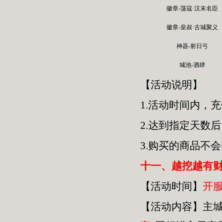
徽章-荡寇·汉末名臣
徽章-皇叔·古城聚义
神器-射日弓
城池-酒肆
【活动说明】
1.活动时间内，
2.达到指定天数
3.购买的商品不
十一、越挖越有
【活动时间】
开
【活动内容】主城