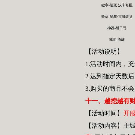
徽章-荡寇·汉末名臣
徽章-皇叔·古城聚义
神器-射日弓
城池-酒肆
【活动说明】
1.活动时间内，
2.达到指定天数
3.购买的商品不
十一、越挖越有
【活动时间】
开
【活动内容】主城