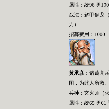
属性：统98 勇100
战法：解甲倒戈
力）
招募费用：1000
黄承彦
：
诸葛亮
图，为此人所救
兵种：
玄火师
（
属性：统
65
勇
61