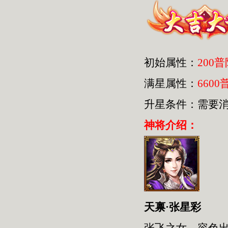
初始属性：
200
满星属性：
6600
升星条件：需要
神将介绍：
天禀·张星彩