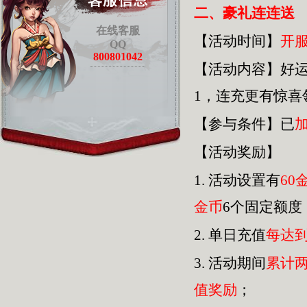
二、豪礼连连送
在线客服
【活动时间】
开
QQ
800801042
【活动内容】好
1，连充更有惊
【参与条件】已
【活动奖励】
1.
活动设置有
60
金币
6个固定额度
2.
单日充值
每达
3.
活动期间
累计
值奖励
；