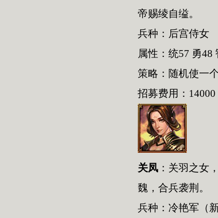
帝赐绫自缢。
兵种：后宫侍女
属性：统57 勇48 
策略：随机使一
招募费用：14000
关凤
：关羽之女，
魏，合兵袭荆。
兵种：冷艳军（