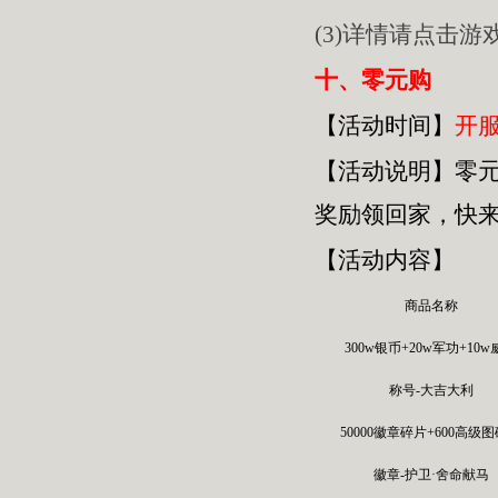
(3)详情请点击
十、零元购
【活动时间】
开服
【活动
说明
】
零
奖励领回家，快
【活动内容】
商品名称
300w银币+20w军功+10
称号-大吉大利
50000徽章碎片+600高级
徽章-护卫·舍命献马