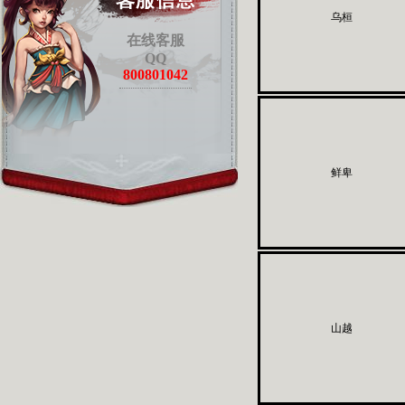
乌桓
在线客服
QQ
800801042
鲜卑
山越