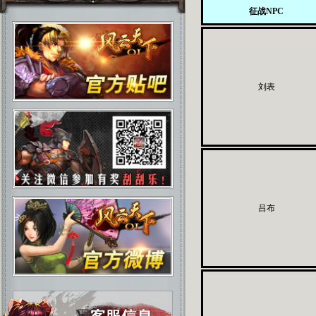
征战NPC
刘表
吕布