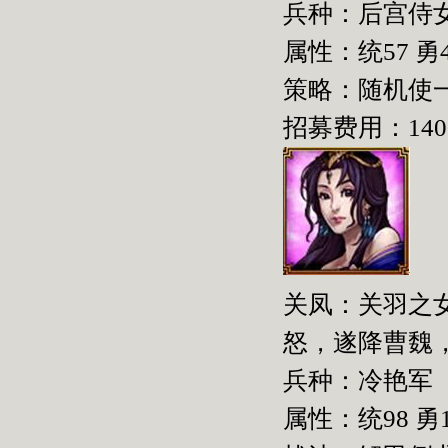
兵种：后宫侍
属性：统57 勇4
策略：随机使
招募费用：140
关凤：关羽之
怒，遂降曹魏
兵种：冷艳军
属性：统98 勇1