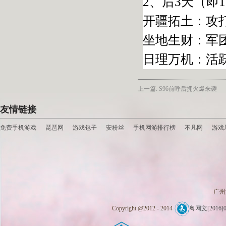
2、后3天（即
开疆拓土：攻
坐地生财：军团
日理万机：活
上一篇: S96前呼后拥火爆来袭
友情链接
免费手机游戏
琵琶网
游戏包子
安粉丝
手机网游排行榜
不凡网
游戏
广州
Copyright @2012 - 2014
粤网文[2016]0