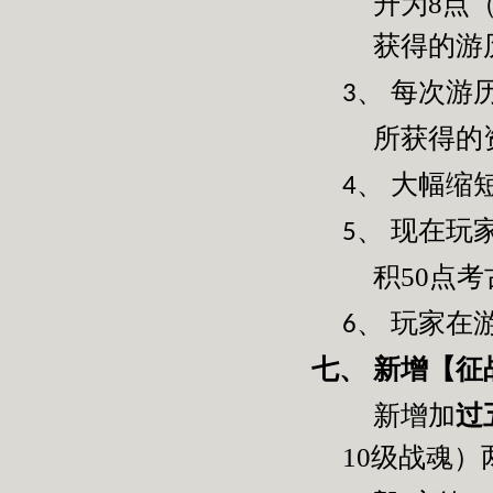
升为
8
点
获得的游
每次游
3、
所获得的
大幅缩
4、
现在玩
5、
积
50
点考
玩家在
6、
新增【征
七、
新增加
过
10
级战魂）