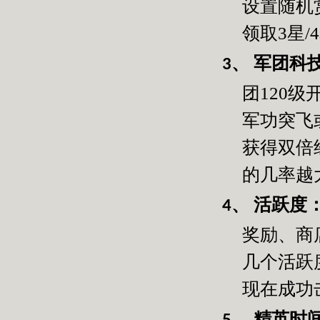
设置随机
领取
3
星
/4
军团科
3、
团
120
级
军功突飞
获得双倍
的几率越
活跃度
4、
奖励、商
几个活跃
现在成功
精英时