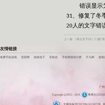
错误显示
修复了冬
31、
20
人的文字错
上一篇: 《风云天下OL》2.2版
友情链接
免费手机游戏
琵琶网
游戏包子
安粉丝
手机网游排行榜
不凡网
游戏
广州
Copyright @2012 - 2014
粤网文[2016]0
文网游备字[2013]M-SLG022号 新广出