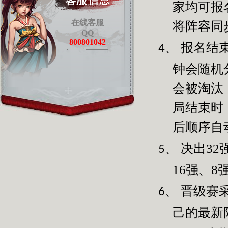
家均可报
在线客服
将阵容同
QQ
800801042
报名结
4、
钟会随机
会被淘汰
局结束时
后顺序自
决出
32
5、
16
强、
8
晋级赛
6、
己的最新