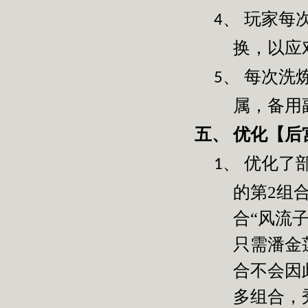
玩家每
4、
换，以应
每次洗
5、
属，备用
优化【后
五、
优化了
1、
的第
2
组
合“风流
只需潘金
合不会因
多组合，