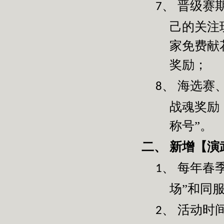
晋级赛
7、
己的关注
家免费献
奖励；
海选赛
8、
战魂奖励
称号”。
新增【演
二、
每年春
1、
场”和同
活动时
2、