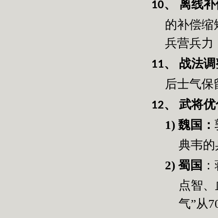
离线补
10、
的补偿缩
兵营兵力
战法调
11、
后士气保
武将优
12、
1)
魏国：
典韦的
2)
蜀国
：
点智、
气”从
7