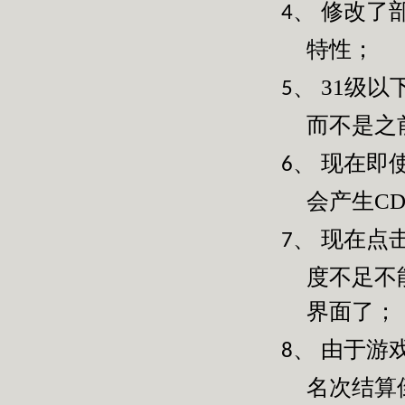
修改了
4、
特性；
31
级以
5、
而不是之
现在即
6、
会产生
C
现在点
7、
度不足不
界面了；
由于游
8、
名次结算