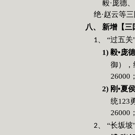
毅·庞德
绝·赵云等
新增【三
八、
“过五关
1、
1)
毅•庞
御），
26000
2)
刚•夏
统
123
26000
“长坂坡
2、