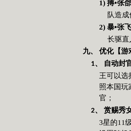
1)
搏•张
队造成
2)
暴•张
长驱直
优化【游
九、
自动封
1、
王可以选
照本国玩
官；
赏赐秀
2、
3
星的
11