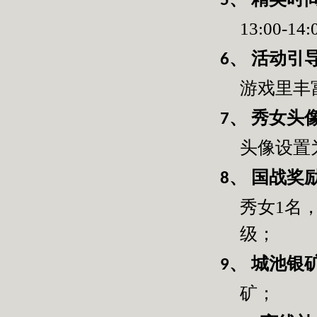
5、
13:00-14:
活动引
6、
游戏里丰
秀女头
7、
头像设置
国战奖
8、
秀女
1
名
级；
城池银
9、
矿；