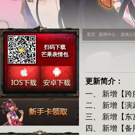
首页
新闻中心
>
游戏公
扫码下载
芒果表情包
更新简介：
一、 新增【跨
二、 新增【演
三、 新增【东
四、 新增【备