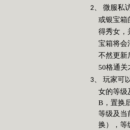
微服私
2、
或银宝箱
得秀女，
宝箱将会
不然更新
50
格通关
玩家可
3、
女的等级
B
，置换
等级及当
换），等