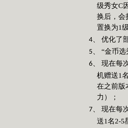
级秀女
C
换后，会
置换为
1
优化了
4、
“金币选
5、
现在每
6、
机赠送
1
在之前版
力）；
现在每
7、
送
1
名
2-5