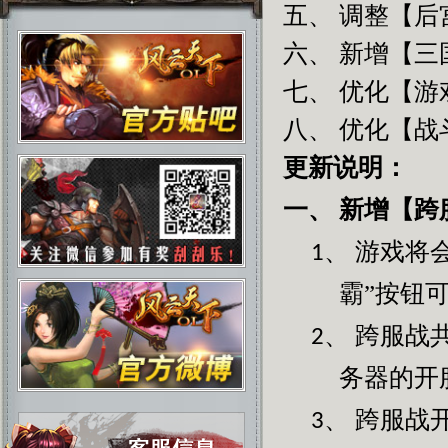
五、 调整【后
六、 新增【三
七、 优化【游
八、 优化【战
更新说明：
新增【跨
一、
游戏将
1、
霸”按钮
跨服战
2、
务器的开
跨服战
3、