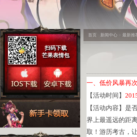
首页
新闻中心
>
最新推
扫码下载
芒果表情包
一、低价风暴再
【活动时间】
201
【活动内容】是
界上最遥远的距离
取！游历考古，