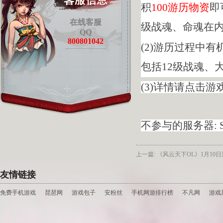
积
100游历物资
即
在线客服
级战魂、命魂在
QQ
800801042
(2)游历过程中
包括12级战魂、
(3)详情请点击
不参与的服务器: 
上一篇: 《风云天下OL》1月10
友情链接
免费手机游戏
琵琶网
游戏包子
安粉丝
手机网游排行榜
不凡网
游戏