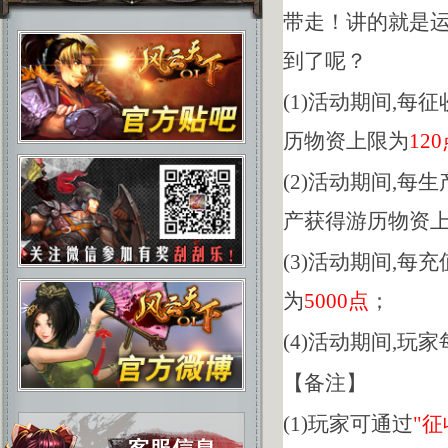
带走！讲的就是运
到了呢？
(1)活动期间,每
历物资上限为
12
(2)活动期间,每
产获得游历物资
(3)活动期间,每充
为
5000点
；
(4)活动期间,玩
【备注】
(1)玩家可通过
"征