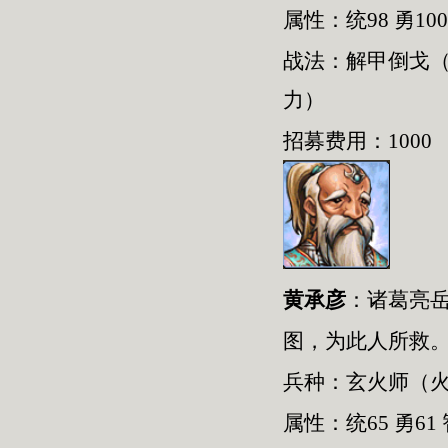
属性：统98 勇100
战法：解甲倒戈
力）
招募费用：1000
黄承彦
：
诸葛亮
图，为此人所救
兵种：
玄火师
（
属性：统
65
勇
61