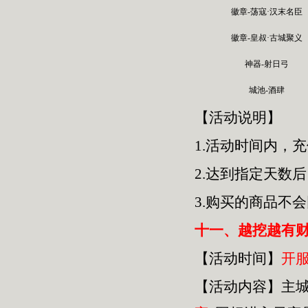
徽章-荡寇·汉末名臣
徽章-皇叔·古城聚义
神器-射日弓
城池-酒肆
【活动说明】
1.活动时间内，
2.达到指定天数
3.购买的商品不
十一、越挖越有
【活动时间】
开
【活动内容】主城