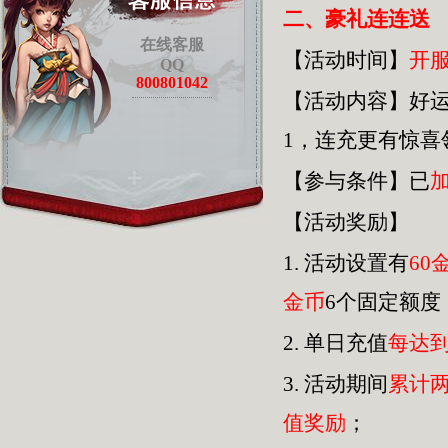
二、豪礼连连送
在线客服
【活动时间】
开
QQ
800801042
【活动内容】好
1，连充更有惊
【参与条件】已
【活动奖励】
1.
活动设置有
60
金币
6个固定额度
2.
单日充值
每达
3.
活动期间
累计
值奖励
；