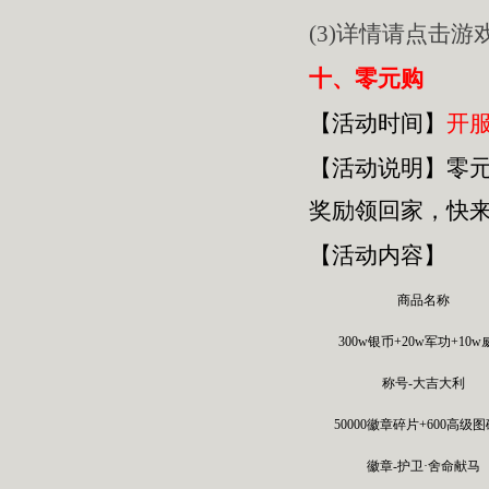
(3)详情请点击
十、零元购
【活动时间】
开服
【活动
说明
】
零
奖励领回家，快
【活动内容】
商品名称
300w银币+20w军功+10
称号-大吉大利
50000徽章碎片+600高级
徽章-护卫·舍命献马