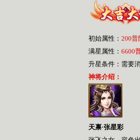
初始属性：
200
满星属性：
6600
升星条件：需要
神将介绍：
天禀·张星彩