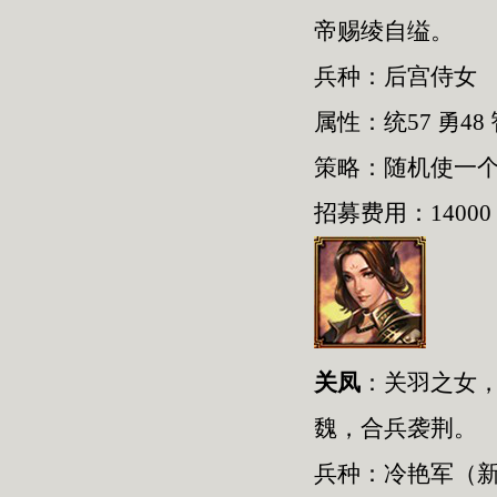
帝赐绫自缢。
兵种：后宫侍女
属性：统57 勇48 
策略：随机使一
招募费用：14000
关凤
：关羽之女，
魏，合兵袭荆。
兵种：冷艳军（