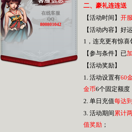
二、豪礼连连送
在线客服
【活动时间】
开
QQ
800801042
【活动内容】好
1，连充更有惊
【参与条件】已
【活动奖励】
1.
活动设置有
60
金币
6个固定额度
2.
单日充值
每达
3.
活动期间
累计
值奖励
；