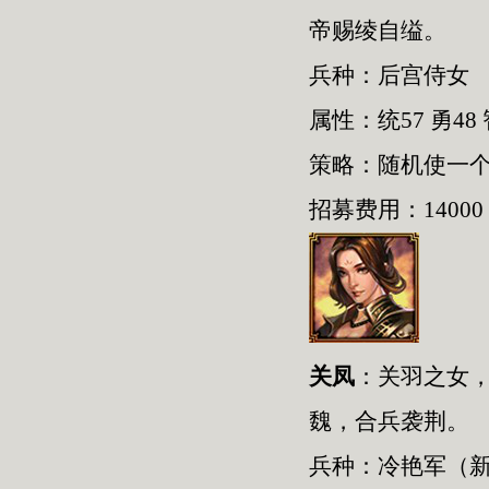
帝赐绫自缢。
兵种：后宫侍女
属性：统57 勇48 
策略：随机使一
招募费用：14000
关凤
：关羽之女，
魏，合兵袭荆。
兵种：冷艳军（