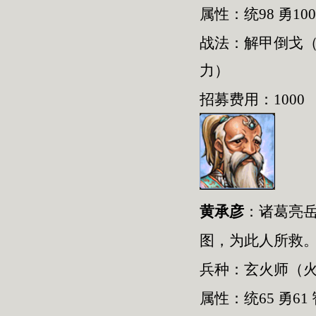
属性：统98 勇100
战法：解甲倒戈
力）
招募费用：1000
黄承彦
：
诸葛亮
图，为此人所救
兵种：
玄火师
（
属性：统
65
勇
61