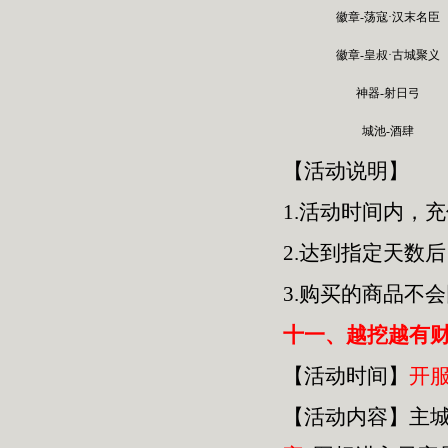
徽章-荡寇·汉末名臣
徽章-皇叔·古城聚义
神器-射日弓
城池-酒肆
【活动说明】
1.活动时间内，
2.达到指定天数
3.购买的商品不
十一、越挖越有
【活动时间】
开
【活动内容】主城