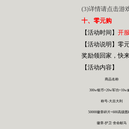
(3)详情请点击
十、零元购
【活动时间】
开服
【活动
说明
】
零
奖励领回家，快
【活动内容】
商品名称
300w银币+20w军功+10
称号-大吉大利
50000徽章碎片+600高级
徽章-护卫·舍命献马