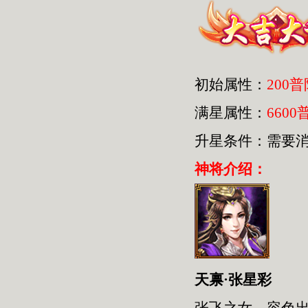
初始属性：
200
满星属性：
6600
升星条件：需要
神将介绍：
天禀·张星彩