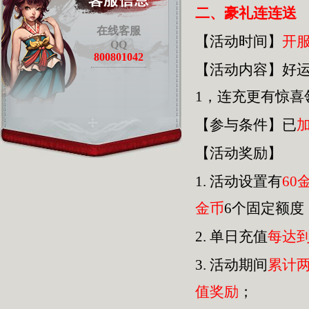
二、豪礼连连送
在线客服
【活动时间】
开
QQ
800801042
【活动内容】好
1，连充更有惊
【参与条件】已
【活动奖励】
1.
活动设置有
60
金币
6个固定额度
2.
单日充值
每达
3.
活动期间
累计
值奖励
；