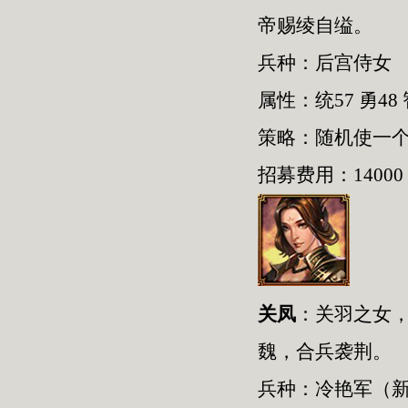
帝赐绫自缢。
兵种：后宫侍女
属性：统57 勇48 
策略：随机使一
招募费用：14000
关凤
：关羽之女，
魏，合兵袭荆。
兵种：冷艳军（