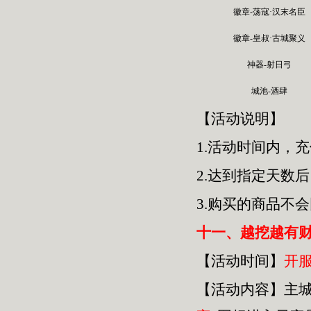
徽章-荡寇·汉末名臣
徽章-皇叔·古城聚义
神器-射日弓
城池-酒肆
【活动说明】
1.活动时间内，
2.达到指定天数
3.购买的商品不
十一、越挖越有
【活动时间】
开
【活动内容】主城