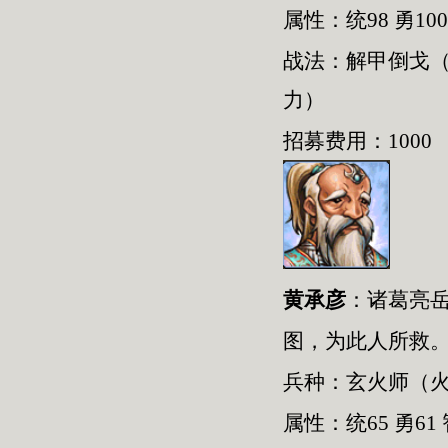
属性：统98 勇100
战法：解甲倒戈
力）
招募费用：1000
黄承彦
：
诸葛亮
图，为此人所救
兵种：
玄火师
（
属性：统
65
勇
61