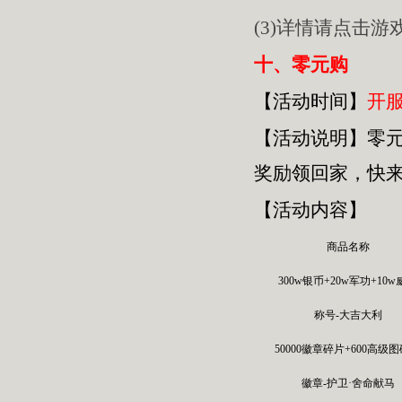
(3)详情请点击
十、零元购
【活动时间】
开服
【活动
说明
】
零
奖励领回家，快
【活动内容】
商品名称
300w银币+20w军功+10
称号-大吉大利
50000徽章碎片+600高级
徽章-护卫·舍命献马