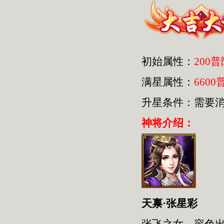
初始属性：
200
满星属性：
6600
升星条件：需要
神将介绍：
天禀·张星彩