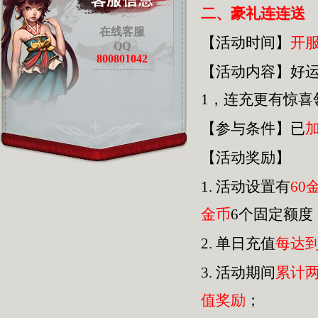
二、豪礼连连送
在线客服
【活动时间】
开
QQ
800801042
【活动内容】好
1，连充更有惊
【参与条件】已
【活动奖励】
1.
活动设置有
60
金币
6个固定额度
2.
单日充值
每达
3.
活动期间
累计
值奖励
；