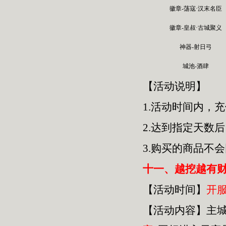
徽章-荡寇·汉末名臣
徽章-皇叔·古城聚义
神器-射日弓
城池-酒肆
【活动说明】
1.活动时间内，
2.达到指定天数
3.购买的商品不
十一、越挖越有
【活动时间】
开
【活动内容】主城