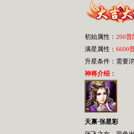
初始属性：
200
满星属性：
6600
升星条件：需要
神将介绍：
天禀·张星彩