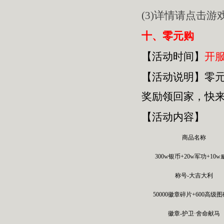
(3)详情请点击
十、零元购
【活动时间】
开服
【活动
说明
】
零
奖励领回家，快
【活动内容】
商品名称
300w银币+20w军功+10
称号-大吉大利
50000徽章碎片+600高级
徽章-护卫·舍命献马