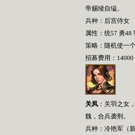
帝赐绫自缢。
兵种：后宫侍女
属性：统57 勇48 
策略：随机使一
招募费用：14000
关凤
：关羽之女，
魏，合兵袭荆。
兵种：冷艳军（