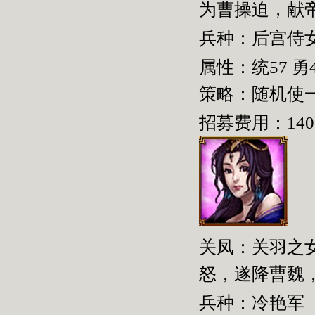
为曹操迫，献
兵种：后宫侍
属性：统
57
勇
策略：随机使
招募费用：
140
关凤：关羽之
怒，遂降曹魏
兵种：冷艳军