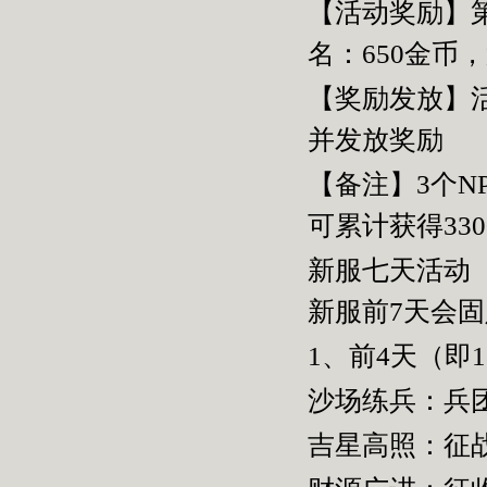
【活动奖励】
名：
650
金币，
【奖励发放】
并发放奖励
【备注】
3
个
N
可累计获得
330
新服七天活动
新服前
7
天会固
1、前
4
天（即
1
沙场练兵：兵
吉星高照：征