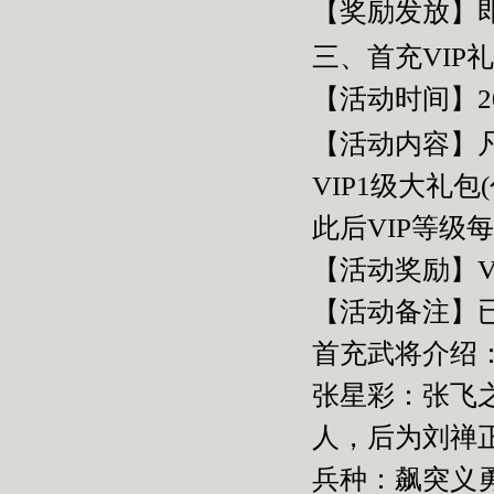
【奖励发放】
三、首充
VIP
礼
【活动时间】2
【活动内容】凡
VIP1级大礼包
(
此后
VIP
等级每
【活动奖励】
V
【活动备注】
首充武将介绍
张星彩：张飞
人，后为刘禅
兵种：飙突义