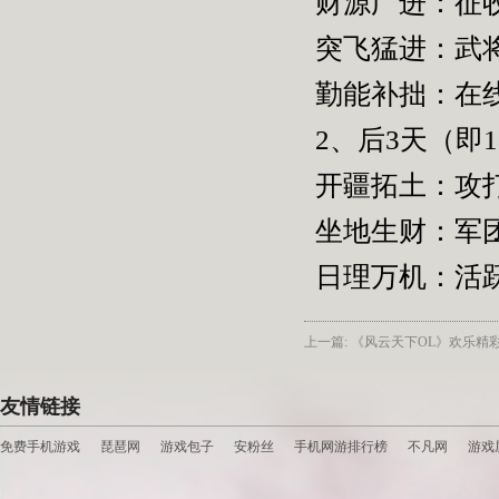
财源广进：征收
突飞猛进：武将
勤能补拙：在
2、后
3
天（即
1
开疆拓土：攻
坐地生财：军团
日理万机：活
上一篇: 《风云天下OL》欢乐精彩
友情链接
免费手机游戏
琵琶网
游戏包子
安粉丝
手机网游排行榜
不凡网
游戏