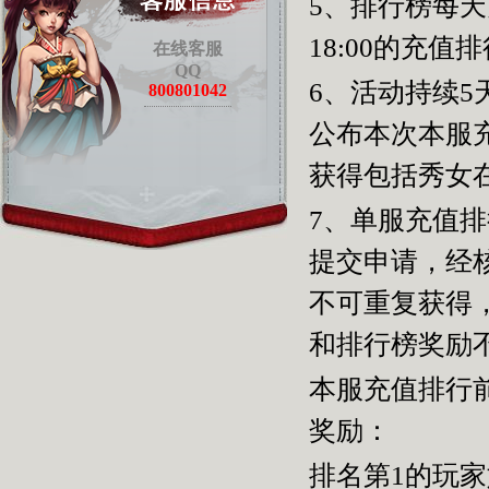
5、排行榜每天
18:00的充值
在线客服
QQ
6、活动持续
5
800801042
公布本次本服
获得包括秀女
7、单服充值
提交申请，经
不可重复获得
和排行榜奖励
本服充值排行
奖励：
排名第
1
的玩家