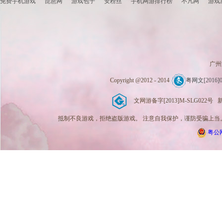
免费手机游戏
琵琶网
游戏包子
安粉丝
手机网游排行榜
不凡网
游戏
广州
Copyright @2012 - 2014
粤网文[2016]0
文网游备字[2013]M-SLG022号 新广出
抵制不良游戏，拒绝盗版游戏。 注意自我保护，谨防受骗上当。
粤公网