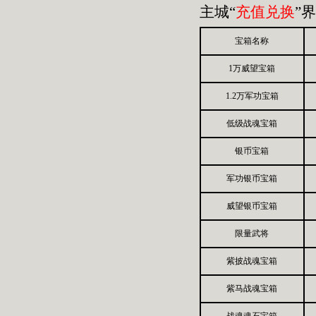
主城“
充值兑换
”
宝箱名称
1万威望宝箱
1.2万军功宝箱
低级战魂宝箱
银币
宝箱
军功
银币
宝箱
威望
银币
宝箱
限量武将
紫披
战魂
宝箱
紫马
战魂
宝箱