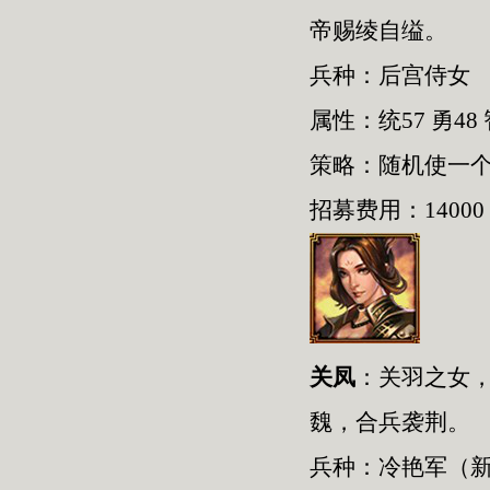
帝赐绫自缢。
兵种：后宫侍女
属性：统57 勇48 
策略：随机使一
招募费用：14000
关凤
：关羽之女，
魏，合兵袭荆。
兵种：冷艳军（