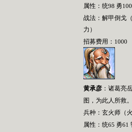
属性：统98 勇100
战法：解甲倒戈
力）
招募费用：1000
黄承彦
：
诸葛亮
图，为此人所救
兵种：
玄火师
（
属性：统
65
勇
61