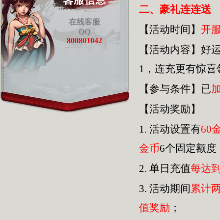
二、豪礼连连送
在线客服
【活动时间】
开
QQ
800801042
【活动内容】好
1，连充更有惊
【参与条件】已
【活动奖励】
1.
活动设置有
60
金币
6个固定额度
2.
单日充值
每达
3.
活动期间
累计
值奖励
；