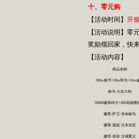
十、零元购
【活动时间】
开服
【活动
说明
】
零
奖励领回家，快
【活动内容】
商品名称
300w银币+20w军功+10w
称号-大吉大利
50000徽章碎片+600高级
徽章-护卫·舍命献马
徽章-荡寇·汉末名臣
徽章-皇叔·古城聚义