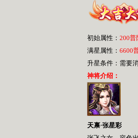
初始属性：
200
满星属性：
6600
升星条件：需要
神将介绍：
天禀·张星彩