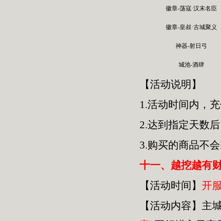
徽章-荡寇·汉末名臣
徽章-皇叔·古城聚义
神器-射日弓
城池-酒肆
【活动说明】
1.活动时间内，
2.达到指定天数
3.购买的商品不
十一、越挖越有
【活动时间】
开
【活动内容】主城