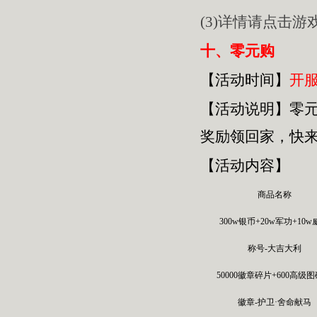
(3)详情请点击
十、零元购
【活动时间】
开服
【活动
说明
】
零
奖励领回家，快
【活动内容】
商品名称
300w银币+20w军功+10
称号-大吉大利
50000徽章碎片+600高级
徽章-护卫·舍命献马