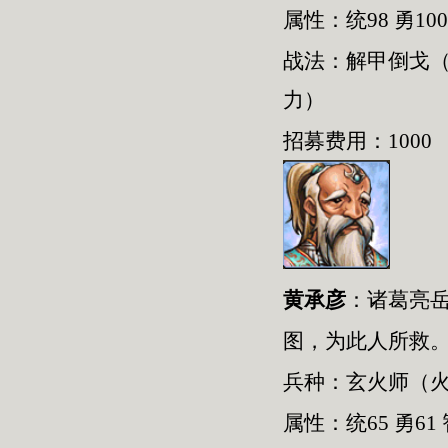
属性：统98 勇100
战法：解甲倒戈
力）
招募费用：1000
黄承彦
：
诸葛亮
图，为此人所救
兵种：
玄火师
（
属性：统
65
勇
61