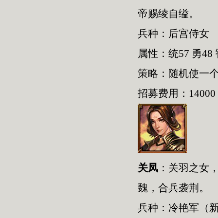
帝赐绫自缢。
兵种：后宫侍女
属性：统57 勇48 
策略：随机使一
招募费用：14000
关凤
：关羽之女，
魏，合兵袭荆。
兵种：冷艳军（