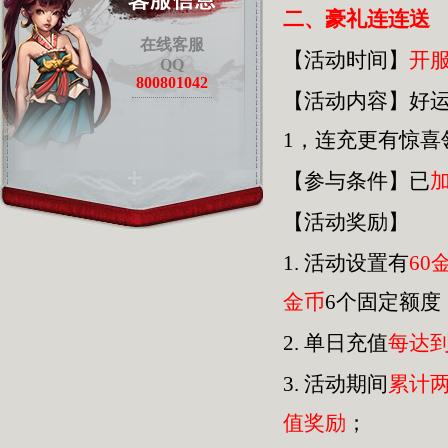
二、豪礼连连送
在线客服
【活动时间】
开
QQ
800801042
【活动内容】好
1，连充更有惊
【参与条件】已
【活动奖励】
1.
活动设置有
60
金币
6个固定额度
2.
单日充值
每达
3.
活动期间
累计
值奖励
；