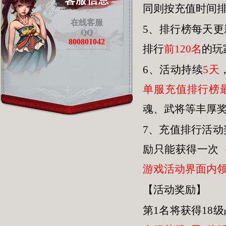
同则按充值时间
在线客服
5、排行榜每天
QQ
800801042
排行
前120名
的玩
6、活动持续
5天
单服充值排行榜
魂、武将等丰厚
7、充值排行活
励只能获得一次
游戏活动界面内
【活动奖励】
第1名将获得18级