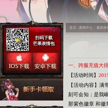
首页
新闻中心
>
最新推
扫码下载
芒果表情包
一、跨服充值大排
【活动时间】
201
【活动内容】满
刻可会知；是我崛
那紫色徽章 和徽