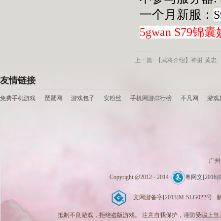
一个月新服：
5gwan S79
上一篇: 【武将介绍】神射·黄忠
友情链接
免费手机游戏
琵琶网
游戏包子
安粉丝
手机网游排行榜
不凡网
游戏
广州
Copyright @2012 - 2014
粤网文[2016]0
文网游备字[2013]M-SLG022号 新广出
抵制不良游戏，拒绝盗版游戏。 注意自我保护，谨防受骗上当。